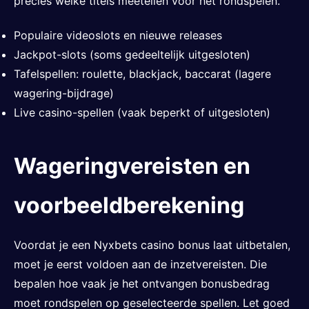
precies welke titels meetellen voor het rondspelen.
Populaire videoslots en nieuwe releases
Jackpot-slots (soms gedeeltelijk uitgesloten)
Tafelspellen: roulette, blackjack, baccarat (lagere
wagering-bijdrage)
Live casino-spellen (vaak beperkt of uitgesloten)
Wageringvereisten en
voorbeeldberekening
Voordat je een Nyxbets casino bonus laat uitbetalen,
moet je eerst voldoen aan de inzetvereisten. Die
bepalen hoe vaak je het ontvangen bonusbedrag
moet rondspelen op geselecteerde spellen. Let goed