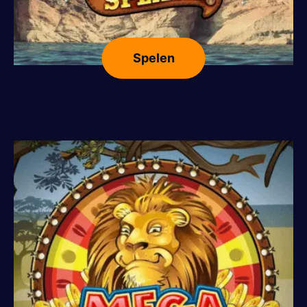
Spelen