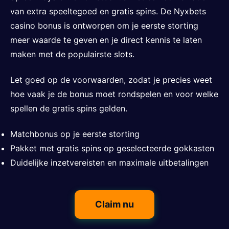
van extra speeltegoed en gratis spins. De Nyxbets
casino bonus is ontworpen om je eerste storting
meer waarde te geven en je direct kennis te laten
maken met de populairste slots.
Let goed op de voorwaarden, zodat je precies weet
hoe vaak je de bonus moet rondspelen en voor welke
spellen de gratis spins gelden.
Matchbonus op je eerste storting
Pakket met gratis spins op geselecteerde gokkasten
Duidelijke inzetvereisten en maximale uitbetalingen
Claim nu