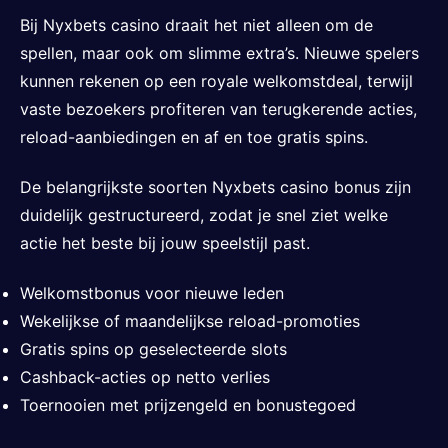
Bij Nyxbets casino draait het niet alleen om de
spellen, maar ook om slimme extra’s. Nieuwe spelers
kunnen rekenen op een royale welkomstdeal, terwijl
vaste bezoekers profiteren van terugkerende acties,
reload-aanbiedingen en af en toe gratis spins.
De belangrijkste soorten Nyxbets casino bonus zijn
duidelijk gestructureerd, zodat je snel ziet welke
actie het beste bij jouw speelstijl past.
Welkomstbonus voor nieuwe leden
Wekelijkse of maandelijkse reload-promoties
Gratis spins op geselecteerde slots
Cashback-acties op netto verlies
Toernooien met prijzengeld en bonustegoed