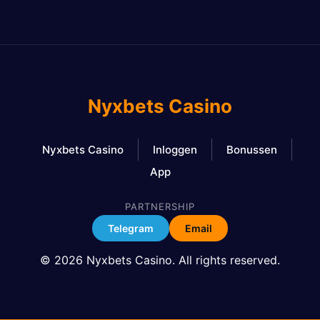
Nyxbets Casino bonussen en bijbehorende
winsten annuleren en je account beperken of
blokkeren. Het is daarom belangrijk om altijd
volgens de voorwaarden te spelen.
Nyxbets Casino
Nyxbets Casino
Inloggen
Bonussen
App
PARTNERSHIP
Telegram
Email
© 2026 Nyxbets Casino. All rights reserved.