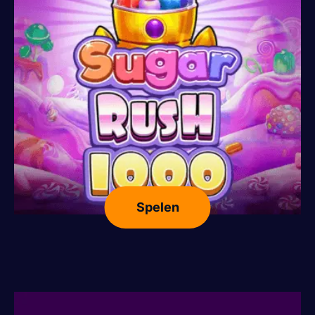
Spelen