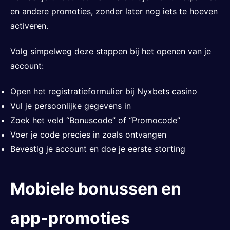
en andere promoties, zonder later nog iets te hoeven
activeren.
Volg simpelweg deze stappen bij het openen van je
account:
Open het registratieformulier bij Nyxbets casino
Vul je persoonlijke gegevens in
Zoek het veld “Bonuscode” of “Promocode”
Voer je code precies in zoals ontvangen
Bevestig je account en doe je eerste storting
Mobiele bonussen en
app-promoties