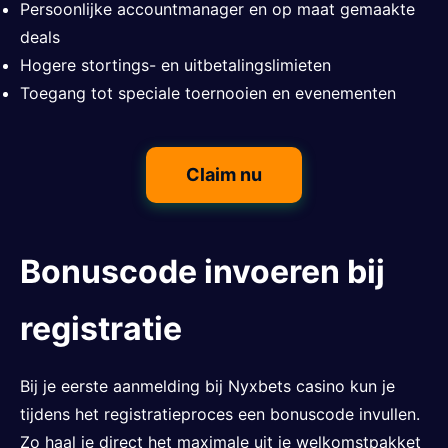
Persoonlijke accountmanager en op maat gemaakte
deals
Hogere stortings- en uitbetalingslimieten
Toegang tot speciale toernooien en evenementen
Claim nu
Bonuscode invoeren bij
registratie
Bij je eerste aanmelding bij Nyxbets casino kun je
tijdens het registratieproces een bonuscode invullen.
Zo haal je direct het maximale uit je welkomstpakket