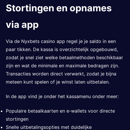
Stortingen en opnames
via app
Via de Nyxbets casino app regel je je saldo in een
paar tikken. De kassa is overzichtelijk opgebouwd,
zodat je snel ziet welke betaalmethoden beschikbaar
zijn en wat de minimale en maximale bedragen zijn.
Transacties worden direct verwerkt, zodat je bijna
meteen kunt spelen of je winst laten uitbetalen.
In de app vind je onder het kassamenu onder meer:
Populaire betaalkaarten en e-wallets voor directe
stortingen
Snelle uitbetalingsopties met duidelijke