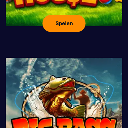
Spelen