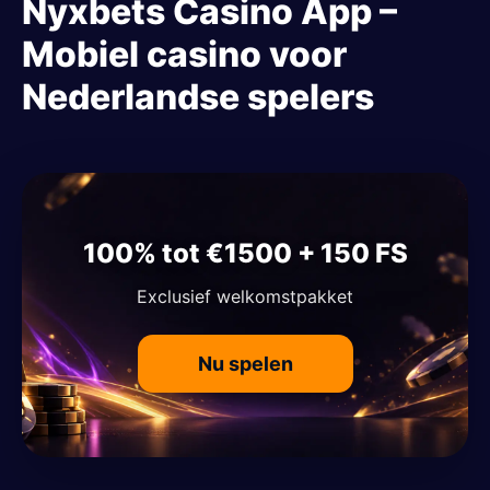
Nyxbets Casino App –
Mobiel casino voor
Nederlandse spelers
100% tot €1500 + 150 FS
Exclusief welkomstpakket
Nu spelen