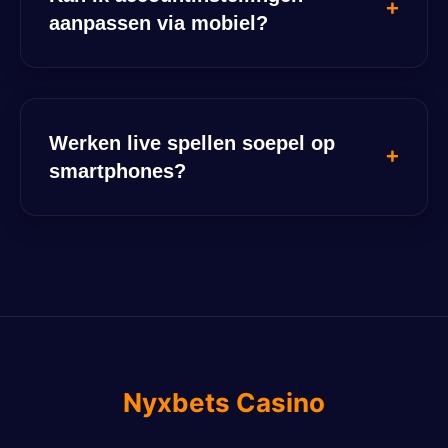
browser te openen en naar de site te gaan.
aanpassen via mobiel?
Je kunt via de mobiele site vrijwel alle
belangrijke accountinstellingen beheren, zoals
persoonlijke gegevens, wachtwoord en
Werken live spellen soepel op
limieten. Dit gaat op dezelfde manier als op
smartphones?
desktop, maar dan in een mobielvriendelijke
lay-out.
De live casino spellen zijn geoptimaliseerd
voor mobiel en passen zich automatisch aan
je schermformaat aan. Met een stabiele
internetverbinding lopen streams doorgaans
vloeiend en zonder merkbare vertraging.
Nyxbets Casino