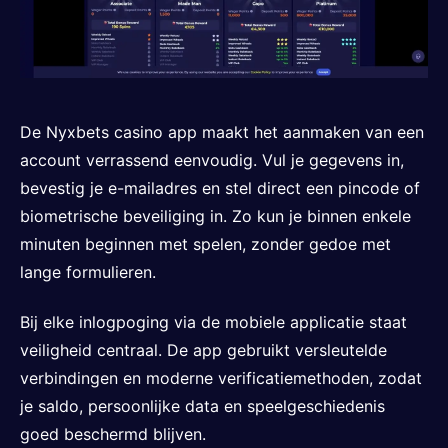
De Nyxbets casino app maakt het aanmaken van een
account verrassend eenvoudig. Vul je gegevens in,
bevestig je e-mailadres en stel direct een pincode of
biometrische beveiliging in. Zo kun je binnen enkele
minuten beginnen met spelen, zonder gedoe met
lange formulieren.
Bij elke inlogpoging via de mobiele applicatie staat
veiligheid centraal. De app gebruikt versleutelde
verbindingen en moderne verificatiemethoden, zodat
je saldo, persoonlijke data en speelgeschiedenis
goed beschermd blijven.