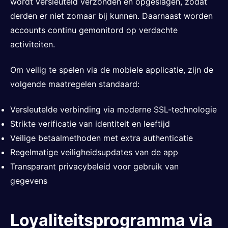
wordt versleuteld verzonden en opgeslagen, zodat
derden er niet zomaar bij kunnen. Daarnaast worden
accounts continu gemonitord op verdachte
activiteiten.
Om veilig te spelen via de mobiele applicatie, zijn de
volgende maatregelen standaard:
Versleutelde verbinding via moderne SSL-technologie
Strikte verificatie van identiteit en leeftijd
Veilige betaalmethoden met extra authenticatie
Regelmatige veiligheidsupdates van de app
Transparant privacybeleid voor gebruik van
gegevens
Loyaliteitsprogramma via