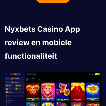
Nyxbets Casino App
review en mobiele
functionaliteit