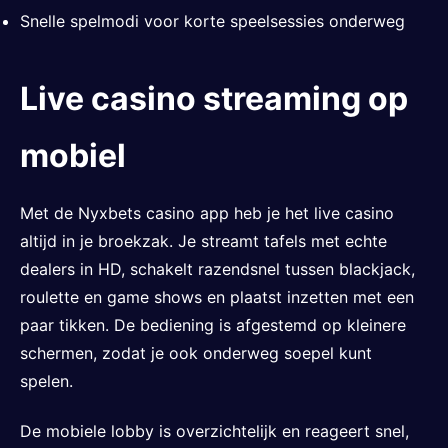
Snelle spelmodi voor korte speelsessies onderweg
Live casino streaming op
mobiel
Met de Nyxbets casino app heb je het live casino
altijd in je broekzak. Je streamt tafels met echte
dealers in HD, schakelt razendsnel tussen blackjack,
roulette en game shows en plaatst inzetten met een
paar tikken. De bediening is afgestemd op kleinere
schermen, zodat je ook onderweg soepel kunt
spelen.
De mobiele lobby is overzichtelijk en reageert snel,