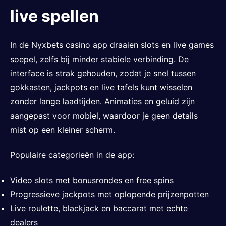
live spellen
In de Nyxbets casino app draaien slots en live games
soepel, zelfs bij minder stabiele verbinding. De
interface is strak gehouden, zodat je snel tussen
gokkasten, jackpots en live tafels kunt wisselen
zonder lange laadtijden. Animaties en geluid zijn
aangepast voor mobiel, waardoor je geen details
mist op een kleiner scherm.
Populaire categorieën in de app:
Video slots met bonusrondes en free spins
Progressieve jackpots met oplopende prijzenpotten
Live roulette, blackjack en baccarat met echte
dealers