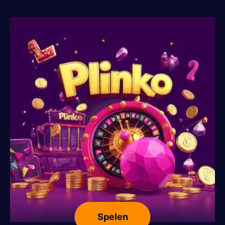
Spelen