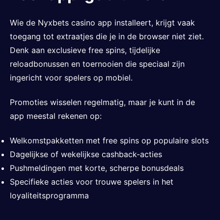
Wie de Nyxbets casino app installeert, krijgt vaak
toegang tot extraatjes die je in de browser niet ziet.
Denk aan exclusieve free spins, tijdelijke
reloadbonussen en toernooien die speciaal zijn
ingericht voor spelers op mobiel.
Promoties wisselen regelmatig, maar je kunt in de
app meestal rekenen op:
Welkomstpakketten met free spins op populaire slots
Dagelijkse of wekelijkse cashback-acties
Pushmeldingen met korte, scherpe bonusdeals
Specifieke acties voor trouwe spelers in het
loyaliteitsprogramma