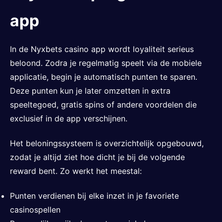
app
In de Nyxbets casino app wordt loyaliteit serieus
beloond. Zodra je regelmatig speelt via de mobiele
applicatie, begin je automatisch punten te sparen.
Deze punten kun je later omzetten in extra
speeltegoed, gratis spins of andere voordelen die
exclusief in de app verschijnen.
Het beloningssysteem is overzichtelijk opgebouwd,
zodat je altijd ziet hoe dicht je bij de volgende
reward bent. Zo werkt het meestal:
Punten verdienen bij elke inzet in je favoriete
casinospellen