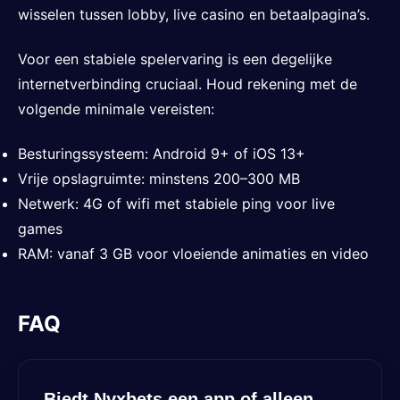
wisselen tussen lobby, live casino en betaalpagina’s.
Voor een stabiele spelervaring is een degelijke
internetverbinding cruciaal. Houd rekening met de
volgende minimale vereisten:
Besturingssysteem: Android 9+ of iOS 13+
Vrije opslagruimte: minstens 200–300 MB
Netwerk: 4G of wifi met stabiele ping voor live
games
RAM: vanaf 3 GB voor vloeiende animaties en video
FAQ
Biedt Nyxbets een app of alleen