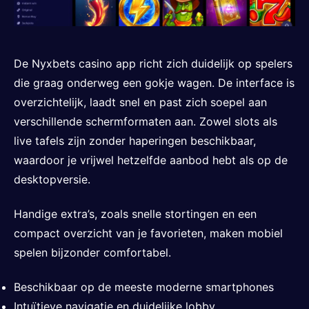
De Nyxbets casino app richt zich duidelijk op spelers
die graag onderweg een gokje wagen. De interface is
overzichtelijk, laadt snel en past zich soepel aan
verschillende schermformaten aan. Zowel slots als
live tafels zijn zonder haperingen beschikbaar,
waardoor je vrijwel hetzelfde aanbod hebt als op de
desktopversie.
Handige extra’s, zoals snelle stortingen en een
compact overzicht van je favorieten, maken mobiel
spelen bijzonder comfortabel.
Beschikbaar op de meeste moderne smartphones
Intuïtieve navigatie en duidelijke lobby