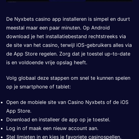
De Nyxbets casino app installeren is simpel en duurt
meestal maar een paar minuten. Op Android
download je het installatiebestand rechtstreeks via
de site van het casino, terwijl iOS-gebruikers alles via
de App Store regelen. Zorg dat je toestel up-to-date
is en voldoende vrije opslag heeft.
Volg globaal deze stappen om snel te kunnen spelen
op je smartphone of tablet:
Open de mobiele site van Casino Nyxbets of de iOS
App Store.
Download en installeer de app op je toestel.
Log in of maak een nieuw account aan.
Stel limieten in en kies je favoriete casinospellen.