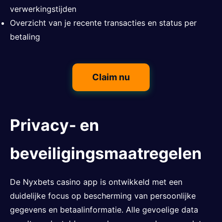
verwerkingstijden
Overzicht van je recente transacties en status per
betaling
Claim nu
Privacy- en
beveiligingsmaatregelen
De Nyxbets casino app is ontwikkeld met een
duidelijke focus op bescherming van persoonlijke
gegevens en betaalinformatie. Alle gevoelige data