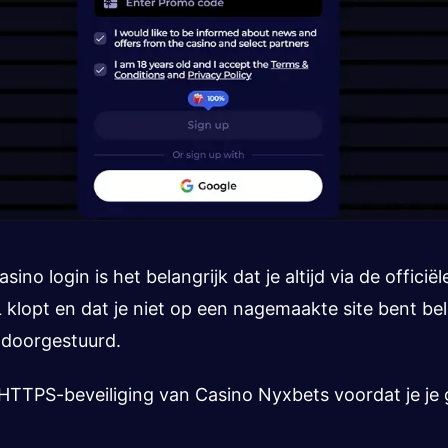
sino login is het belangrijk dat je altijd via de offici
 klopt en dat je niet op een nagemaakte site bent bela
 doorgestuurd.
HTTPS-beveiliging van Casino Nyxbets voordat je je