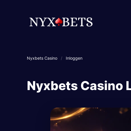
Nyxbets Casino
/
Inloggen
Nyxbets Casino L