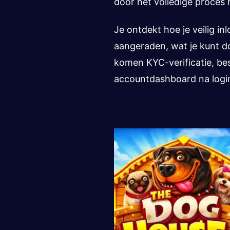
door het volledige proces 
Je ontdekt hoe je veilig 
aangeraden, wat je kunt d
komen KYC-verificatie, be
accountdashboard na login