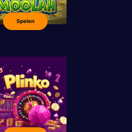
Spelen