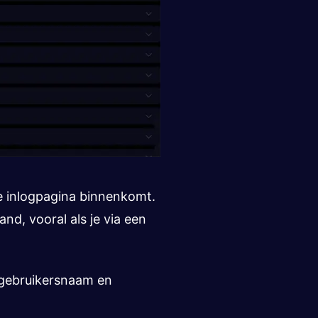
ële inlogpagina binnenkomt.
nd, vooral als je via een
 gebruikersnaam en