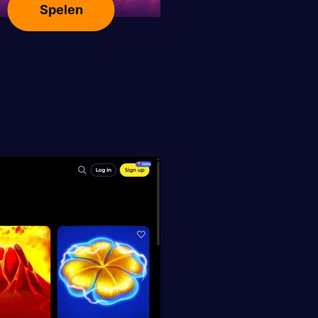
Spelen