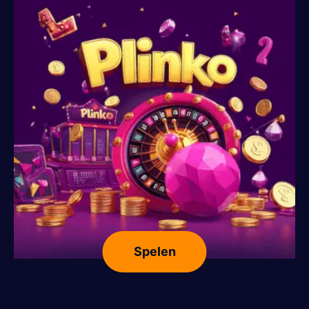
Spelen