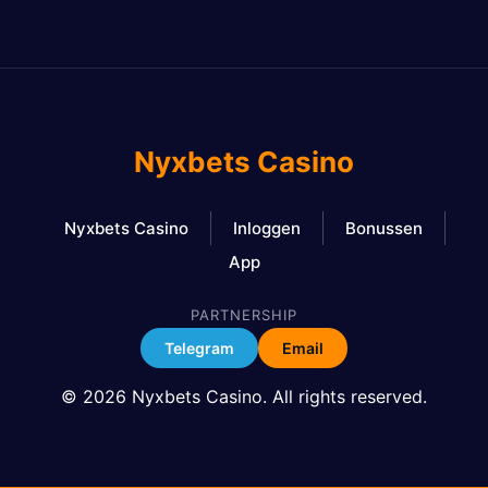
Nyxbets Casino bonussen en bijbehorende
winsten annuleren en je account beperken of
blokkeren. Het is daarom belangrijk om altijd
volgens de voorwaarden te spelen.
Nyxbets Casino
Nyxbets Casino
Inloggen
Bonussen
App
PARTNERSHIP
Telegram
Email
© 2026 Nyxbets Casino. All rights reserved.