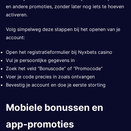
en andere promoties, zonder later nog iets te hoeven
activeren.
Volg simpelweg deze stappen bij het openen van je
account:
Open het registratieformulier bij Nyxbets casino
Vul je persoonlijke gegevens in
Zoek het veld “Bonuscode” of “Promocode”
Voer je code precies in zoals ontvangen
Bevestig je account en doe je eerste storting
Mobiele bonussen en
app-promoties