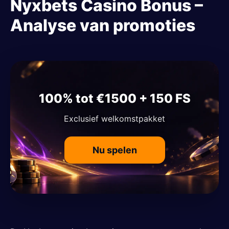
Nyxbets Casino Bonus –
Analyse van promoties
100% tot €1500 + 150 FS
Exclusief welkomstpakket
Nu spelen