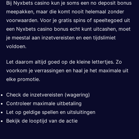
Bij Nyxbets casino kun je soms een no deposit bonus
meepakken, maar die komt nooit helemaal zonder
voorwaarden. Voor je gratis spins of speeltegoed uit
een Nyxbets casino bonus echt kunt uitcashen, moet
je meestal aan inzetvereisten en een tijdslimiet
voldoen.
Let daarom altijd goed op de kleine lettertjes. Zo
voorkom je verrassingen en haal je het maximale uit
elke promotie.
Check de inzetvereisten (wagering)
Controleer maximale uitbetaling
Let op geldige spellen en uitsluitingen
Bekijk de looptijd van de actie