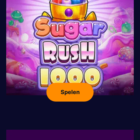
Spelen