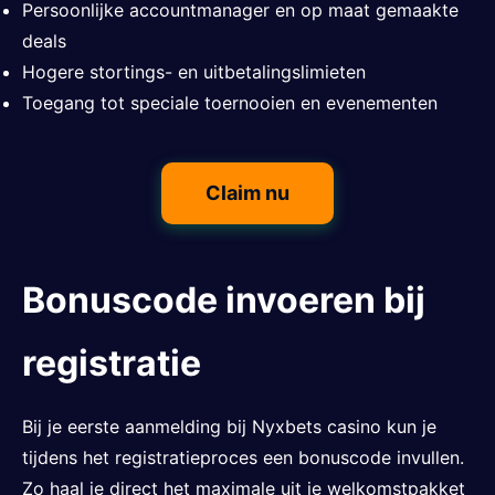
Persoonlijke accountmanager en op maat gemaakte
deals
Hogere stortings- en uitbetalingslimieten
Toegang tot speciale toernooien en evenementen
Claim nu
Bonuscode invoeren bij
registratie
Bij je eerste aanmelding bij Nyxbets casino kun je
tijdens het registratieproces een bonuscode invullen.
Zo haal je direct het maximale uit je welkomstpakket