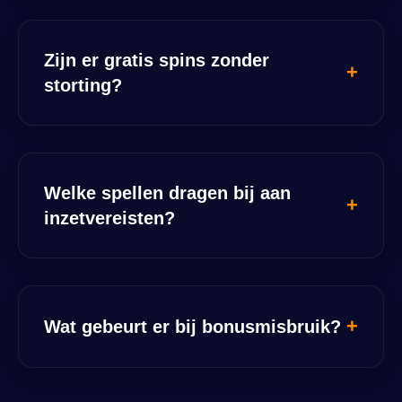
Het welkomstpakket komt met inzetvereisten,
een minimale storting en soms tijdslimieten
waarbinnen je de bonus moet rondspelen. De
Zijn er gratis spins zonder
exacte voorwaarden staan altijd duidelijk
storting?
vermeld in de bonusbeschrijving.
Af en toe biedt Nyxbets casino free spins
zonder storting als speciale promotie voor
nieuwe of bestaande spelers. Deze spins
Welke spellen dragen bij aan
hebben meestal een maximaal winstbedrag
inzetvereisten?
en duidelijke inzetvoorwaarden.
Videoslots tellen doorgaans voor 100% mee,
terwijl tafelspellen en live casino vaak een
lager percentage of soms helemaal niet
Wat gebeurt er bij bonusmisbruik?
meetellen. In de bonusvoorwaarden staat per
speltype aangegeven hoeveel het bijdraagt.
Bij vermoedens van bonusmisbruik kan