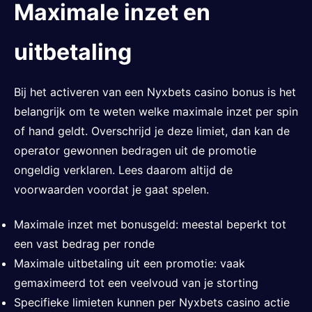
Maximale inzet en
uitbetaling
Bij het activeren van een Nyxbets casino bonus is het
belangrijk om te weten welke maximale inzet per spin
of hand geldt. Overschrijd je deze limiet, dan kan de
operator gewonnen bedragen uit de promotie
ongeldig verklaren. Lees daarom altijd de
voorwaarden voordat je gaat spelen.
Maximale inzet met bonusgeld: meestal beperkt tot
een vast bedrag per ronde
Maximale uitbetaling uit een promotie: vaak
gemaximeerd tot een veelvoud van je storting
Specifieke limieten kunnen per Nyxbets casino actie