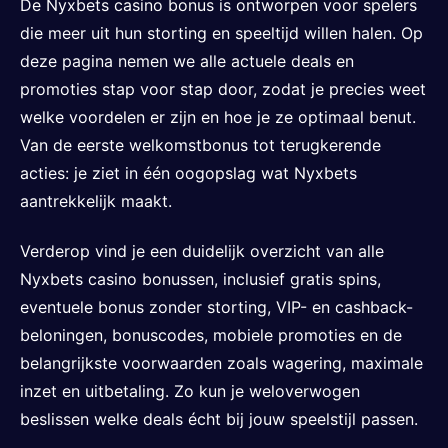
De Nyxbets casino bonus is ontworpen voor spelers
die meer uit hun storting en speeltijd willen halen. Op
deze pagina nemen we alle actuele deals en
promoties stap voor stap door, zodat je precies weet
welke voordelen er zijn en hoe je ze optimaal benut.
Van de eerste welkomstbonus tot terugkerende
acties: je ziet in één oogopslag wat Nyxbets
aantrekkelijk maakt.
Verderop vind je een duidelijk overzicht van alle
Nyxbets casino bonussen, inclusief gratis spins,
eventuele bonus zonder storting, VIP- en cashback-
beloningen, bonuscodes, mobiele promoties en de
belangrijkste voorwaarden zoals wagering, maximale
inzet en uitbetaling. Zo kun je weloverwogen
beslissen welke deals écht bij jouw speelstijl passen.