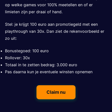
op welke games voor 100% meetellen en of er
limieten zijn per draai of hand.
Stel: je krijgt 100 euro aan promotiegeld met een
playthrough van 30x. Dan ziet de rekenvoorbeeld er
zo uit:
Bonustegoed: 100 euro
Rollover: 30x
Totaal in te zetten bedrag: 3.000 euro
Pas daarna kun je eventuele winsten opnemen
Claim nu