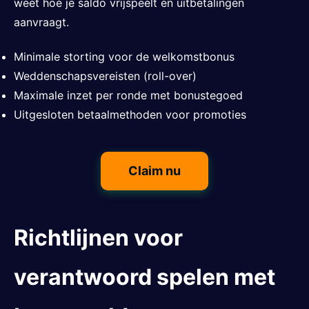
weet hoe je saldo vrijspeelt en uitbetalingen
aanvraagt.
Minimale storting voor de welkomstbonus
Weddenschapsvereisten (roll-over)
Maximale inzet per ronde met bonustegoed
Uitgesloten betaalmethoden voor promoties
Claim nu
Richtlijnen voor
verantwoord spelen met