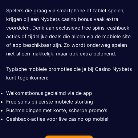
Spelers die graag via smartphone of tablet spelen,
krijgen bij een Nyxbets casino bonus vaak extra
voordelen. Denk aan exclusieve free spins, cashback-
acties of tijdelijke deals die alleen via de mobiele site
of app beschikbaar zijn. Zo wordt onderweg spelen
niet alleen makkelijk, maar ook extra belonend.
Typische mobiele promoties die je bij Casino Nyxbets
kunt tegenkomen:
Welkomstbonus geclaimd via de app
Free spins bij eerste mobiele storting
Pushmeldingen met korte, scherpe promo’s
Cashback-acties voor live casino op mobiel