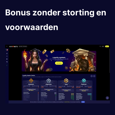
Bonus zonder storting en
voorwaarden