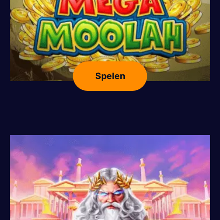
Spelen