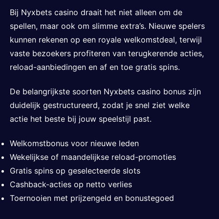
Bij Nyxbets casino draait het niet alleen om de
spellen, maar ook om slimme extra’s. Nieuwe spelers
kunnen rekenen op een royale welkomstdeal, terwijl
vaste bezoekers profiteren van terugkerende acties,
reload-aanbiedingen en af en toe gratis spins.
De belangrijkste soorten Nyxbets casino bonus zijn
duidelijk gestructureerd, zodat je snel ziet welke
actie het beste bij jouw speelstijl past.
Welkomstbonus voor nieuwe leden
Wekelijkse of maandelijkse reload-promoties
Gratis spins op geselecteerde slots
Cashback-acties op netto verlies
Toernooien met prijzengeld en bonustegoed