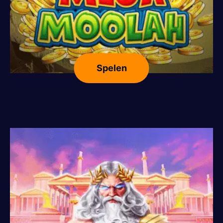
Spelen