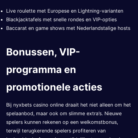
Live roulette met Europese en Lightning-varianten
Blackjacktafels met snelle rondes en VIP-opties
Baccarat en game shows met Nederlandstalige hosts
Bonussen, VIP-
programma en
promotionele acties
Bij nyxbets casino online draait het niet alleen om het
spelaanbod, maar ook om slimme extra’s. Nieuwe
spelers kunnen rekenen op een welkomstbonus,
terwijl terugkerende spelers profiteren van