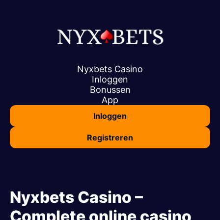
Nyxbets Casino
Inloggen
Bonussen
App
Inloggen
Registreren
Nyxbets Casino –
Complete online casino