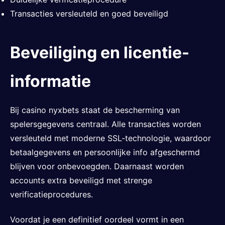
Transacties versleuteld en goed beveiligd
Beveiliging en licentie-
informatie
Bij casino nyxbets staat de bescherming van
spelersgegevens centraal. Alle transacties worden
versleuteld met moderne SSL‑technologie, waardoor
betaalgegevens en persoonlijke info afgeschermd
blijven voor onbevoegden. Daarnaast worden
accounts extra beveiligd met strenge
verificatieprocedures.
Voordat je een definitief oordeel vormt in een