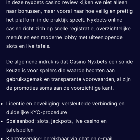
In deze nyxbets casino review kijken we niet alleen
naar bonussen, maar vooral naar hoe veilig en prettig
het platform in de praktijk speelt. Nyxbets online
casino richt zich op snelle registratie, overzichtelijke
menu’s en een moderne lobby met uiteenlopende
slots en live tafels.
De algemene indruk is dat Casino Nyxbets een solide
keuze is voor spelers die waarde hechten aan
gebruiksgemak en transparante voorwaarden, al zijn
de promoties soms aan de voorzichtige kant.
Licentie en beveiliging: versleutelde verbinding en
duidelijke KYC-procedure
Spelaanbod: slots, jackpots, live casino en
tafelspellen
Klantenservice: bereikbaar via chat en e-mail