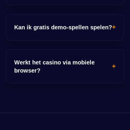
goed mogelijk voorkomen.
Alle betalingen verlopen via gecertificeerde
betaalproviders met versleutelde
verbindingen. Gevoelige betaalgegevens
Kan ik gratis demo-spellen spelen?
worden niet rechtstreeks bij Nyxbets
opgeslagen, maar verwerkt via deze
Ja, veel slots en tafels zijn beschikbaar in een
beveiligde systemen.
gratis demo-modus. Zo kun je de spellen
rustig uitproberen voordat je met echt geld
Werkt het casino via mobiele
gaat spelen.
browser?
De site is volledig geoptimaliseerd voor
smartphones en tablets, zodat je direct via je
mobiele browser kunt inloggen en spelen. Je
hebt geen aparte app nodig om toegang te
krijgen tot de meeste functies.