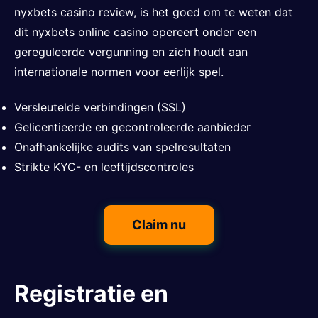
nyxbets casino review, is het goed om te weten dat
dit nyxbets online casino opereert onder een
gereguleerde vergunning en zich houdt aan
internationale normen voor eerlijk spel.
Versleutelde verbindingen (SSL)
Gelicentieerde en gecontroleerde aanbieder
Onafhankelijke audits van spelresultaten
Strikte KYC- en leeftijdscontroles
Claim nu
Registratie en