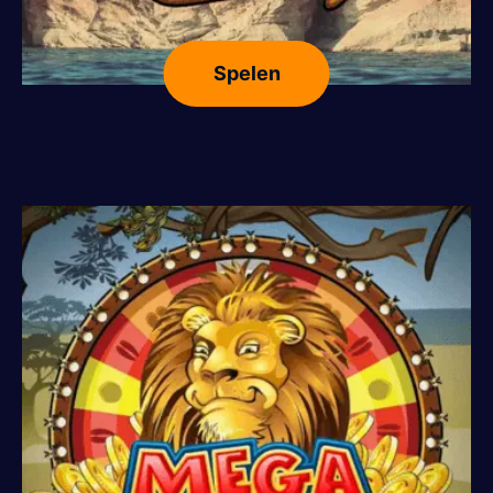
Spelen